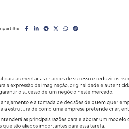
mpartilhe
Faça o
cadastro
ou
login
al para aumentar as chances de sucesso e reduzir os risc
a a expressão da imaginação, originalidade e autenticid
 garantir o sucesso de um negócio neste mercado.
 planejamento e a tomada de decisões de quem quer em
ta a estrutura de como uma empresa pretende criar, entr
tenderá as principais razões para elaborar um modelo d
 que são aliados importantes para essa tarefa.