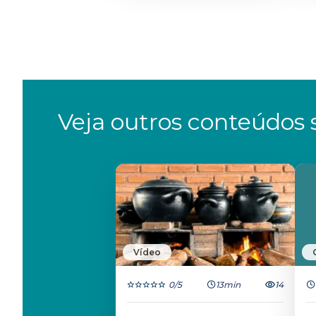
Veja outros conteúdos s
Vídeo
0
/5
13min
14