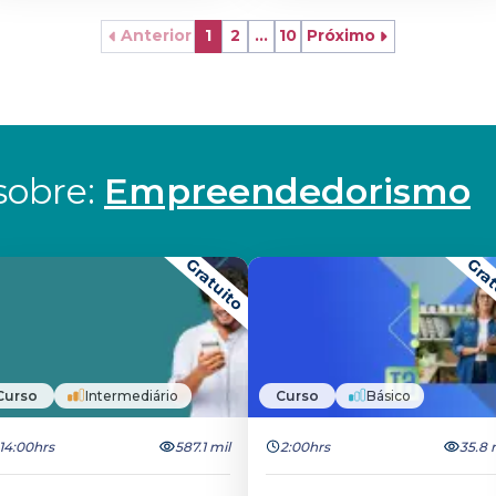
Anterior
1
2
...
10
Próximo
obre: 
Empreendedorismo
Gratuito
Grat
Curso
Intermediário
Curso
Básico
14:00hrs
587.1 mil
2:00hrs
35.8 