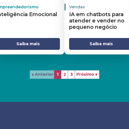
mpreendedorismo
Vendas
nteligência Emocional
IA em chatbots para
atender e vender no
pequeno negócio
Saiba mais
Saiba mais
Anterior
1
2
3
Próximo