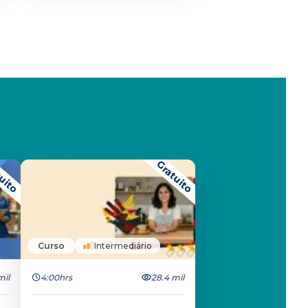
uito
Gratuito
Curso
Intermediário
mil
4:00hrs
28.4 mil