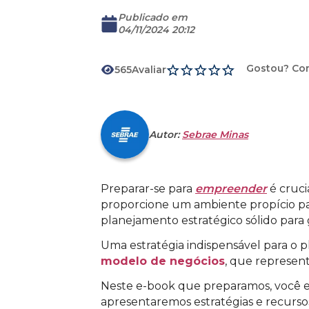
Publicado em
04/11/2024 20:12
Gostou? Co
565
Avaliar
Download
Autor:
Sebrae Minas
Preparar-se para
empreender
é cruci
proporcione um ambiente propício par
planejamento estratégico sólido para
Uma estratégia indispensável para o
modelo de negócios
, que represen
Neste e-book que preparamos, você en
apresentaremos estratégias e recursos