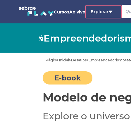
Explorar
Cursos
Ao vivo
Empreendedoris
Página Inicial
>
Desafios
>
Empreendedorismo
>
Mo
E-book
Modelo de negó
Explore o universo