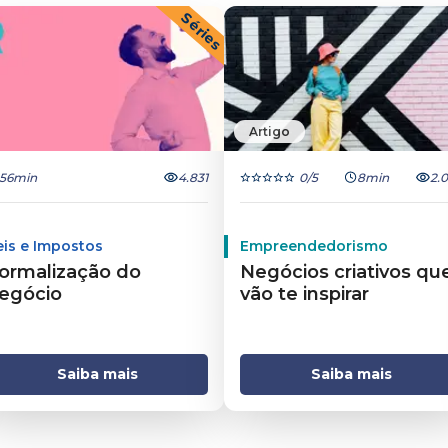
Séries
Artigo
56min
4.831
0
/5
8min
2.
eis e Impostos
Empreendedorismo
ormalização do
Negócios criativos qu
egócio
vão te inspirar
Saiba mais
Saiba mais