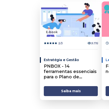
E-book
5
/5
9.176
Estratégia e Gestão
L
PNBOX - 14
F
ferramentas essenciais
n
para o Plano de
Negócios
Saiba mais