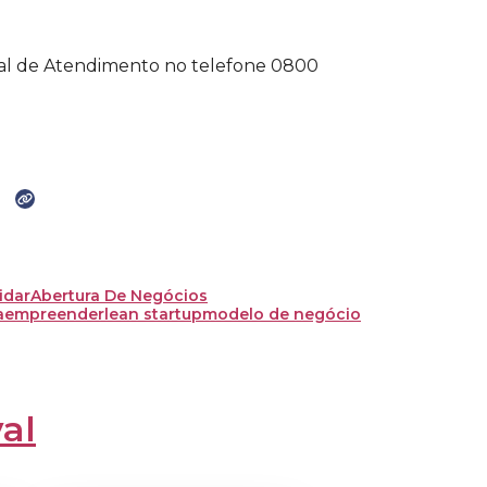
tral de Atendimento no telefone 0800
idar
Abertura De Negócios
a
empreender
lean startup
modelo de negócio
al