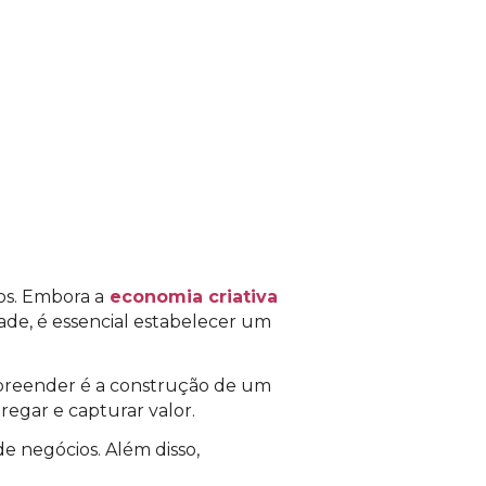
para acessar o conteúdo
os. Embora a
economia criativa
ade, é essencial estabelecer um
preender é a construção de um
egar e capturar valor.
e negócios. Além disso,