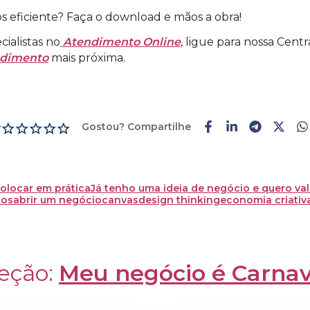
 eficiente? Faça o download e mãos a obra!
ialistas no
Atendimento Online
, ligue para nossa Cen
ndimento
mais próxima.
Gostou? Compartilhe
r
olocar em prática
Já tenho uma ideia de negócio e quero val
ios
abrir um negócio
canvas
design thinking
economia criativ
eção: 
Meu negócio é Carnav