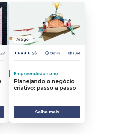
Artigo
029
5
/5
10min
1.314
Empreendedorismo
e
Planejando o negócio
criativo: passo a passo​
Saiba mais