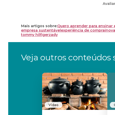
Avalia
Mais artigos sobre:
Quero aprender para ensinar
empresa sustentável
experiência de compra
inov
tommy hilfiger
zady
Veja outros conteúdos s
Vídeo