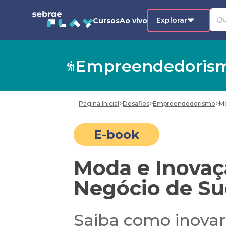
Explorar
Cursos
Ao vivo
Empreendedoris
Página Inicial
>
Desafios
>
Empreendedorismo
>
Mo
E-book
Moda e Inovaç
Negócio de Su
Saiba como inova