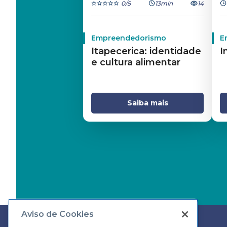
0
/5
13min
14
Empreendedorismo
E
Itapecerica: identidade
I
e cultura alimentar
Saiba mais
Aviso de Cookies