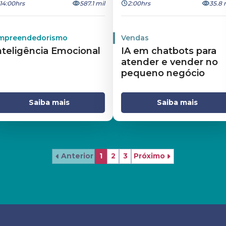
14:00hrs
587.1 mil
2:00hrs
35.8 
mpreendedorismo
Vendas
nteligência Emocional
IA em chatbots para
atender e vender no
pequeno negócio
Saiba mais
Saiba mais
Anterior
1
2
3
Próximo