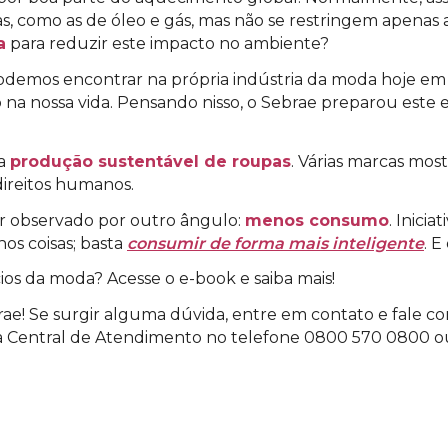
as, como as de óleo e gás, mas não se restringem apenas 
a
para reduzir este impacto no ambiente?
podemos encontrar na própria indústria da moda hoje em 
a nossa vida. Pensando nisso, o Sebrae preparou este e-
da
produção sustentável de roupas
. Várias marcas mos
ireitos humanos.
r observado por outro ângulo:
menos consumo
. Inici
s coisas; basta
consumir de forma mais inteligente
. E
os da moda? Acesse o e-book e saiba mais!
ae! Se surgir alguma dúvida, entre em contato e fale co
sa Central de Atendimento no telefone 0800 570 0800 ou 