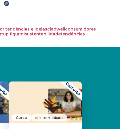
or tendências e ideias
cladwell
consumidores
rtup figurini
sustentabilidade
tendências
uito
Gratuito
Curso
Intermediário