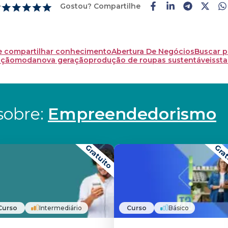
Gostou? Compartilhe
r
 e compartilhar conhecimento
Abertura De Negócios
Buscar p
ação
moda
nova geração
produção de roupas sustentáveis
sta
obre: 
Empreendedorismo
Gratuito
Grat
Curso
Intermediário
Curso
Básico