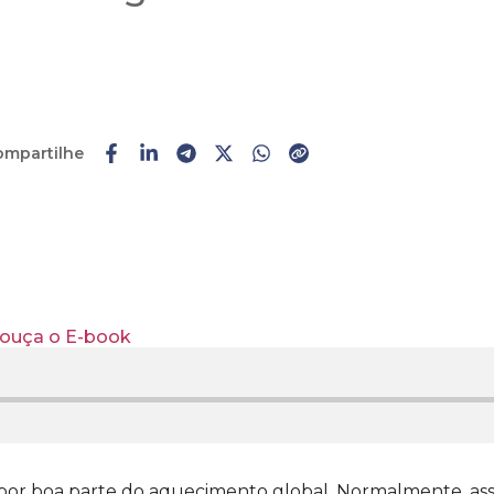
ompartilhe
Faça o
cadastro
ou
login
e ouça o E-book
por boa parte do aquecimento global. Normalmente, asso