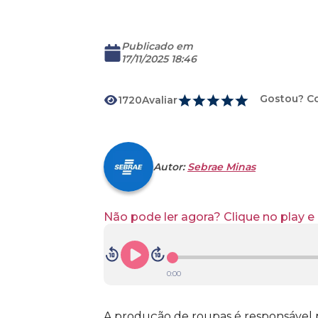
Publicado em
17/11/2025 18:46
Gostou? C
1720
Avaliar
Download
Autor:
Sebrae Minas
Não pode ler agora? Clique no play 
0:00
A produção de roupas é responsável 