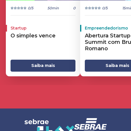
0
/5
50min
0
0
/5
15mi
Startup
Empreendedorismo
O simples vence
Abertura Startup
Summit com Br
Romano
Saiba mais
Saiba mais