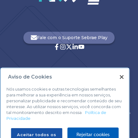
Fale com o Suporte Sebrae Play
Aviso de Cookies
Central de Atendimento:
0800 570 0800
Nós usamos cookies e outras tecnologias semelhantes
para melhorar a sua experiência em nossos serviços,
personalizar publicidade e recomendar conteúdo de seu
interesse. Ao utilizar nossos serviços, você concorda com
tal monitoramento descrito em nossa
Política de
Voltar ao topo
Privacidade
Fale com o Suporte Sebrae Play
Aceitar todos os
Rejeitar cookies