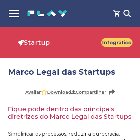
Startup
Infográfico
Marco Legal das Startups
Faça o
cadastro
ou
login
para acessar o conteúdo
Download
Avaliar
Compartilhar
Fique pode dentro das principais
diretrizes do Marco Legal das Startups
Simplificar os processos, reduzir a burocracia,