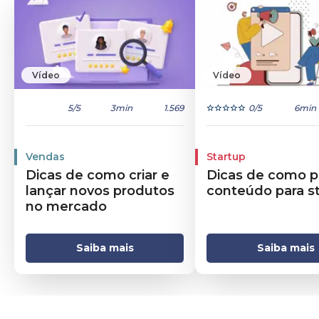
Vídeo
Vídeo
5
/5
3min
1.569
0
/5
6min
Vendas
Startup
Dicas de como criar e
Dicas de como p
lançar novos produtos
conteúdo para s
no mercado
Saiba mais
Saiba mais