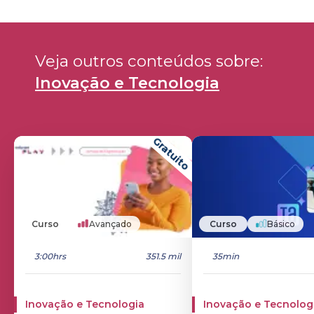
Veja outros conteúdos sobre: 
Inovação e Tecnologia
Gratuito
Curso
Avançado
Curso
Básico
3:00hrs
351.5 mil
35min
Inovação e Tecnologia
Inovação e Tecnolog