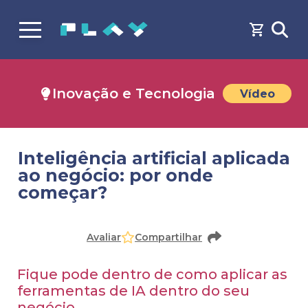
Inovação e Tecnologia
Vídeo
Inteligência artificial aplicada
ao negócio: por onde
começar?
Faça o
cadastro
ou
login
para acessar o conteúdo
Avaliar
Compartilhar
Fique pode dentro de como aplicar as
ferramentas de IA dentro do seu
negócio