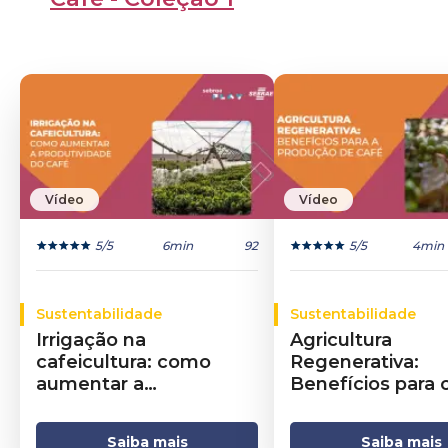
Vídeo
Vídeo
5
/5
6min
92
5
/5
4min
Sustentabilidade
Sustentabilidade
Irrigação na
Agricultura
cafeicultura: como
Regenerativa:
aumentar a
Benefícios para 
produtividade do café
Saiba mais
Saiba mais