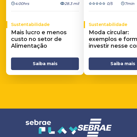
4:00hrs
28.3 mil
0
/5
7min
Sustentabilidade
Sustentabilidade
Mais lucro e menos
Moda circular:
custo no setor de
exemplos e for
Alimentação
investir nesse c
Saiba mais
Saiba mais