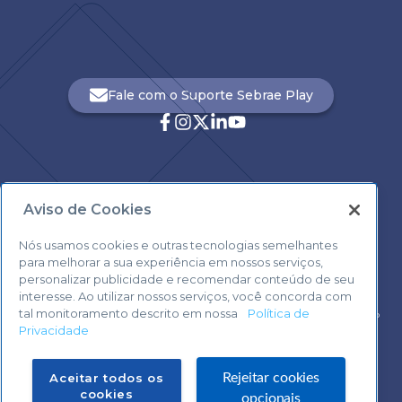
Fale com o Suporte Sebrae Play
Aviso de Cookies
Central de Atendimento:
0800 570 0800
Nós usamos cookies e outras tecnologias semelhantes
para melhorar a sua experiência em nossos serviços,
personalizar publicidade e recomendar conteúdo de seu
interesse. Ao utilizar nossos serviços, você concorda com
tal monitoramento descrito em nossa
Política de
Voltar ao topo
Privacidade
Fale com o Suporte Sebrae Play
Aceitar todos os
Rejeitar cookies
cookies
opcionais