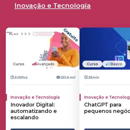
Inovação e Tecnologia
Gratuito
Curso
Avançado
Curso
Básico
3:00hrs
351.6 mil
35min
Inovação e Tecnologia
Inovação e Tecnolog
Inovador Digital:
ChatGPT para
automatizando e
pequenos negóc
escalando