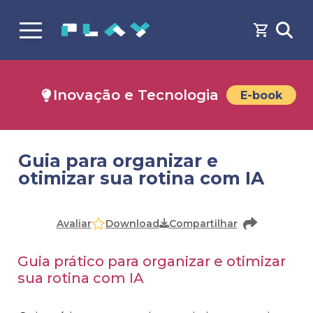
Inovação e Tecnologia
E-book
Guia para organizar e
otimizar sua rotina com IA
Faça o
cadastro
ou
login
para acessar o conteúdo
Download
Avaliar
Compartilhar
Guia prático para organizar e otimizar
sua rotina com IA