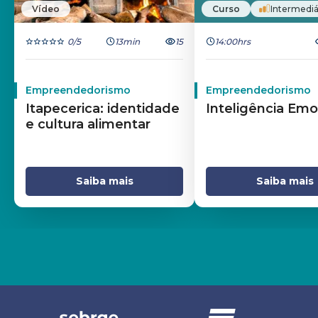
Vídeo
Curso
Intermediá
0
/5
13min
15
14:00hrs
Empreendedorismo
Empreendedorismo
Itapecerica: identidade
Inteligência Emo
e cultura alimentar
Saiba mais
Saiba mais