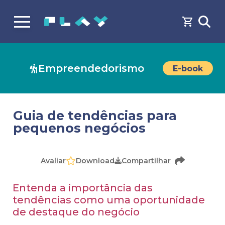
Empreendedorismo
E-book
Guia de tendências para
pequenos negócios
Faça o
cadastro
ou
login
para acessar o conteúdo
Download
Avaliar
Compartilhar
Entenda a importância das
tendências como uma oportunidade
de destaque do negócio