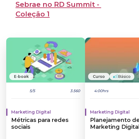
Sebrae no RD Summit - 
Coleção 1
E-book
Curso
Básico
5
/5
3.560
4:00hrs
Marketing Digital
Marketing Digital
Métricas para redes
Planejamento d
sociais
Marketing Digita