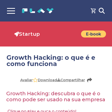
Startup
E-book
Growth Hacking: o que é e
como funciona
Faça o
cadastro
ou
login
para acessar o conteúdo
Download
Avaliar
Compartilhar
Growth Hacking: descubra o que é o
como pode ser usado na sua empresa
Clique no play e ouça o conteúdo!