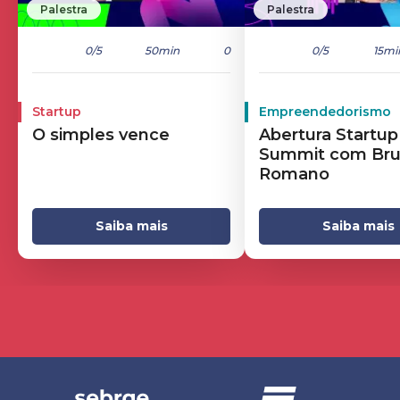
Palestra
Palestra
0
/5
50min
0
0
/5
15mi
Startup
Empreendedorismo
O simples vence
Abertura Startup
Summit com Br
Romano
Saiba mais
Saiba mais