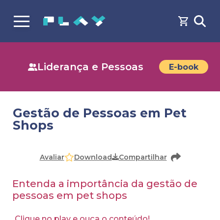
Liderança e Pessoas
E-book
Gestão de Pessoas em Pet
Shops
Faça o
cadastro
ou
login
para acessar o conteúdo
Download
Avaliar
Compartilhar
Entenda a importância da gestão de
pessoas em pet shops
Clique no play e ouça o conteúdo!