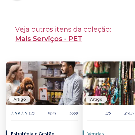
Veja outros itens da coleção: 
Mais Serviços - PET
Artigo
Artigo
0
/5
1min
1.668
5
/5
2min
Estratégia e Gestão
Vendas