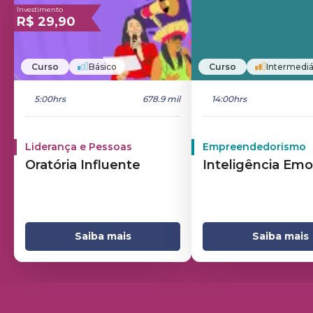
Investimento
R$
29,90
Curso
Básico
Curso
Intermediá
5:00hrs
678.9 mil
14:00hrs
Liderança e Pessoas
Empreendedorismo
Oratória Influente
Inteligência Emo
Saiba mais
Saiba mais