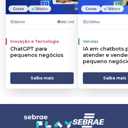
Curso
Básico
Curso
Básico
35min
86.1 mil
2:00hrs
Inovação e Tecnologia
Vendas
ChatGPT para
IA em chatbots 
pequenos negócios
atender e vende
pequeno negóci
Saiba mais
Saiba mais