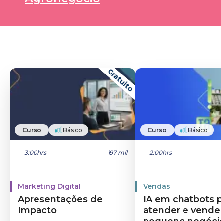
Gratuito
Curso
Básico
Curso
Básico
3:00hrs
197 mil
2:00hrs
Marketing Digital
Vendas
Apresentações de
IA em chatbots 
Impacto
atender e vende
pequeno negóci