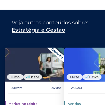
Veja outros conteúdos sobre: 
Estratégia e Gestão
Gratuito
Curso
Básico
Curso
Básico
3:00hrs
197 mil
2:00hrs
Marketing Digital
Vendas