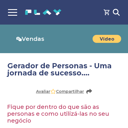
Vendas
Vídeo
Gerador de Personas - Uma
jornada de sucesso....
Faça o
cadastro
ou
login
para acessar o conteúdo
Avaliar
Compartilhar
Fique por dentro do que são as
personas e como utilizá-las no seu
negócio