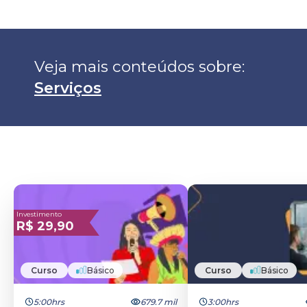
Veja mais conteúdos sobre: 
Serviços
Investimento
R$
29,90
Curso
Básico
Curso
Básico
5:00hrs
679.7 mil
3:00hrs