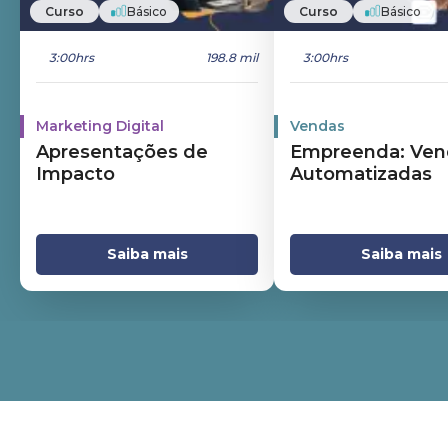
Curso
Básico
Curso
Básico
3:00hrs
198.8 mil
3:00hrs
Marketing Digital
Vendas
Apresentações de
Empreenda: Ven
Impacto
Automatizadas
Saiba mais
Saiba mais