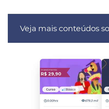
Veja mais conteúdos so
Investimento
R$
29,90
Curso
Básico
5:00hrs
679.3 mil