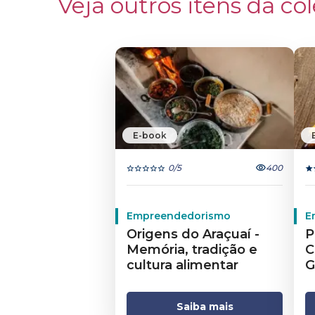
Veja outros itens da col
E-book
0
/5
400
Empreendedorismo
E
Origens do Araçuaí -
P
Memória, tradição e
C
cultura alimentar
G
Saiba mais