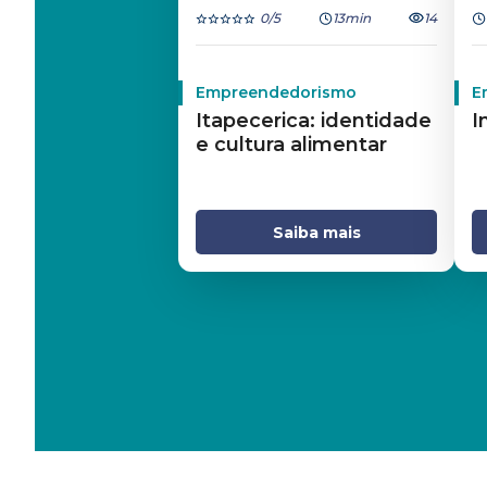
0
/5
13min
14
Empreendedorismo
E
Itapecerica: identidade
I
e cultura alimentar
Saiba mais