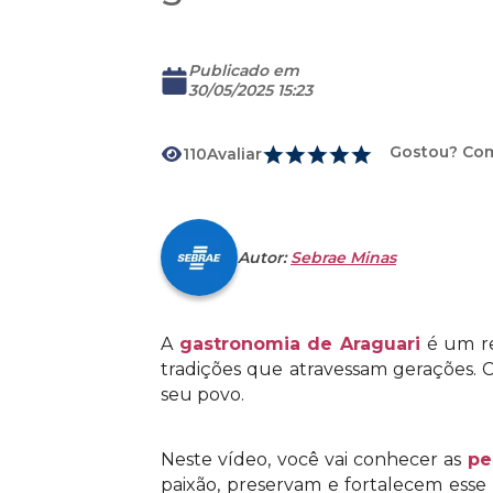
Publicado em
30/05/2025 15:23
Gostou? Com
110
Avaliar
Autor:
Sebrae Minas
A
gastronomia de Araguari
é um re
tradições que atravessam gerações. C
seu povo.
Neste vídeo, você vai conhecer as
pe
paixão, preservam e fortalecem esse