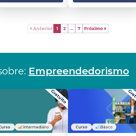
Anterior
1
2
...
7
Próximo
obre: 
Empreendedorismo
Gratuito
Grat
Curso
Intermediário
Curso
Básico