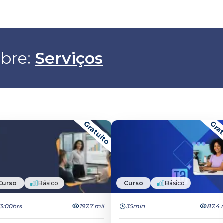
bre: 
Serviços
Gratuito
Grat
Curso
Básico
Curso
Básico
3:00hrs
197.7 mil
35min
87.4 