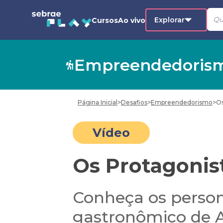
Explorar
Cursos
Ao vivo
Empreendedoris
Página Inicial
>
Desafios
>
Empreendedorismo
>
Os
Vídeo
Os Protagonis
Conheça os person
gastronômico de A