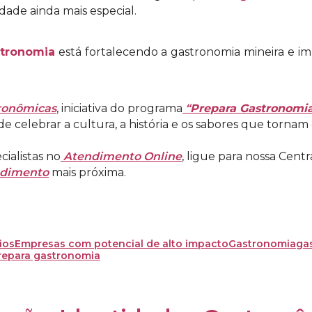
dade ainda mais especial.
stronomia
está fortalecendo a gastronomia mineira e i
ronômicas
, iniciativa do programa
“
Prepara Gastronomi
de celebrar a cultura, a história e os sabores que tornam
ialistas no
Atendimento Online
, ligue para nossa Cen
ndimento
mais próxima.
ios
Empresas com potencial de alto impacto
Gastronomia
ga
repara gastronomia