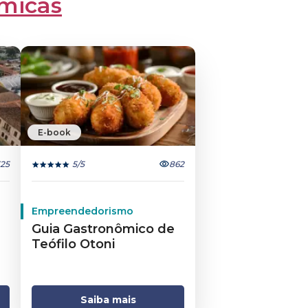
micas
E-book
25
5
/5
862
Empreendedorismo
Guia Gastronômico de
Teófilo Otoni
Saiba mais