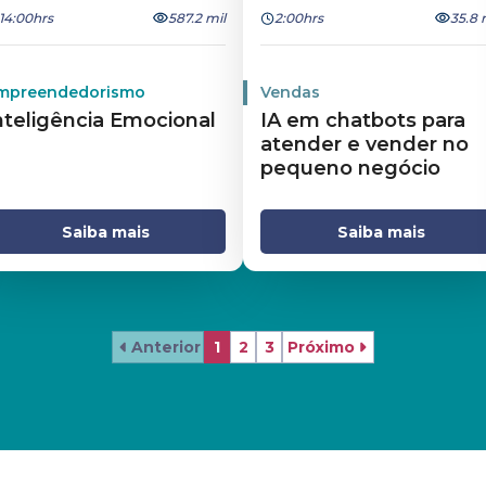
14:00hrs
587.2 mil
2:00hrs
35.8 
mpreendedorismo
Vendas
nteligência Emocional
IA em chatbots para
atender e vender no
pequeno negócio
Saiba mais
Saiba mais
Anterior
1
2
3
Próximo