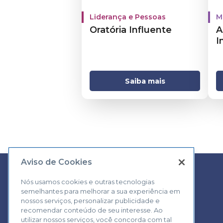
Liderança e Pessoas
M
Oratória Influente
A
I
Saiba mais
Aviso de Cookies
Nós usamos cookies e outras tecnologias
semelhantes para melhorar a sua experiência em
Central de Atendimento:
nossos serviços, personalizar publicidade e
0800 570 0800
recomendar conteúdo de seu interesse. Ao
utilizar nossos serviços, você concorda com tal