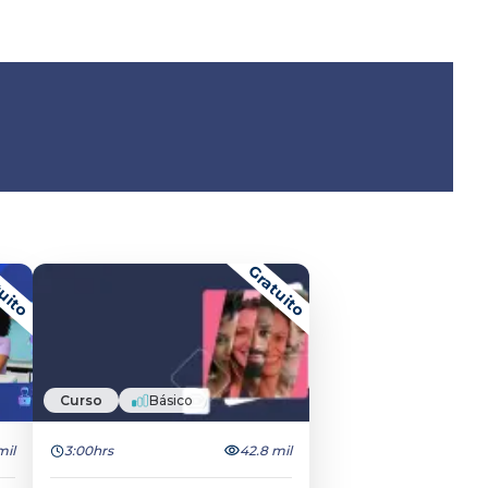
uito
Gratuito
Curso
Básico
mil
3:00hrs
42.8 mil