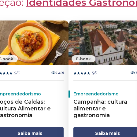
eção: 
Identidades Gastronô
E-book
E-book
5
/5
1.491
5
/5
3
mpreendedorismo
Empreendedorismo
oços de Caldas:
Campanha: cultura
ultura Alimentar e
alimentar e
astronomia
gastronomia
Saiba mais
Saiba mais