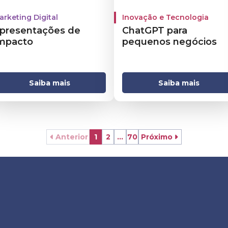
arketing Digital
Inovação e Tecnologia
presentações de
ChatGPT para
mpacto
pequenos negócios
Saiba mais
Saiba mais
Anterior
1
2
...
70
Próximo