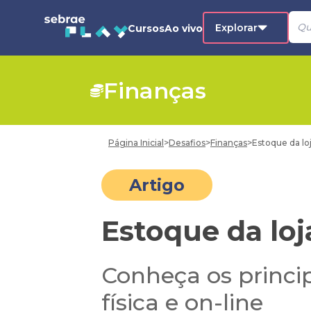
Explorar
Cursos
Ao vivo
Finanças
Página Inicial
>
Desafios
>
Finanças
>
Estoque da loj
Artigo
Estoque da loj
Conheça os princip
física e on-line