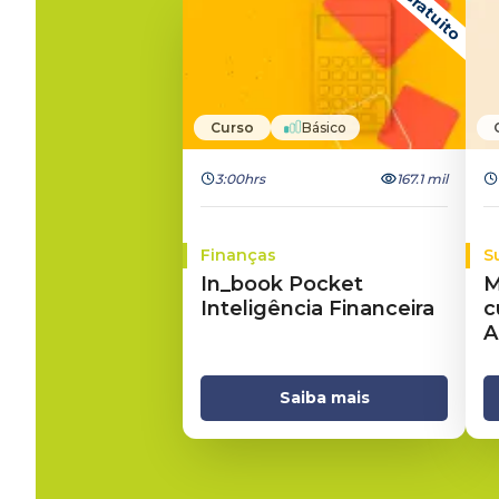
Gratuito
Curso
Básico
3:00hrs
167.1 mil
Finanças
S
In_book Pocket
M
Inteligência Financeira
c
A
Saiba mais