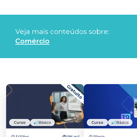
Veja mais conteúdos sobre: 
Comércio
Gratuito
Curso
Básico
Curso
Básico
3:00hrs
196 mil
35min