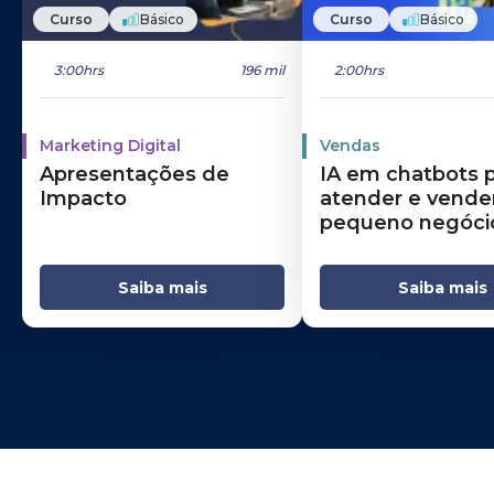
Curso
Básico
Curso
Básico
3:00hrs
196 mil
2:00hrs
Marketing Digital
Vendas
Apresentações de
IA em chatbots 
Impacto
atender e vende
pequeno negóci
Saiba mais
Saiba mais