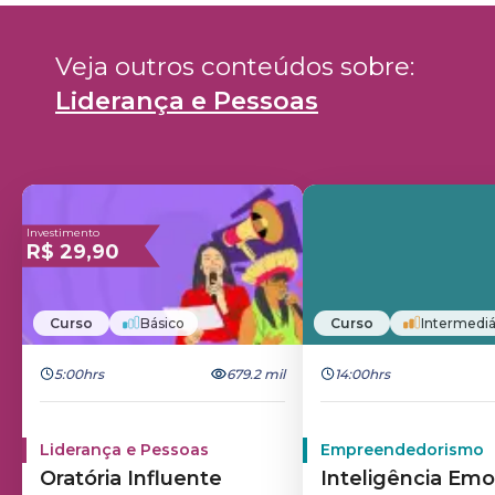
Veja outros conteúdos sobre: 
Liderança e Pessoas
Investimento
R$
29,90
Curso
Básico
Curso
Intermediá
5:00hrs
679.2 mil
14:00hrs
Liderança e Pessoas
Empreendedorismo
Oratória Influente
Inteligência Emo