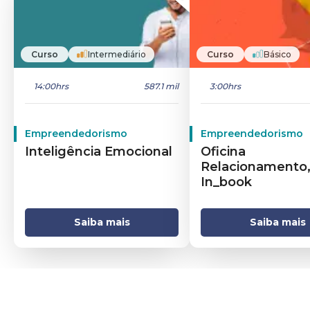
Curso
Intermediário
Curso
Básico
14:00hrs
587.1 mil
3:00hrs
Empreendedorismo
Empreendedorismo
Inteligência Emocional
Oficina
Relacionamento
In_book
Saiba mais
Saiba mais