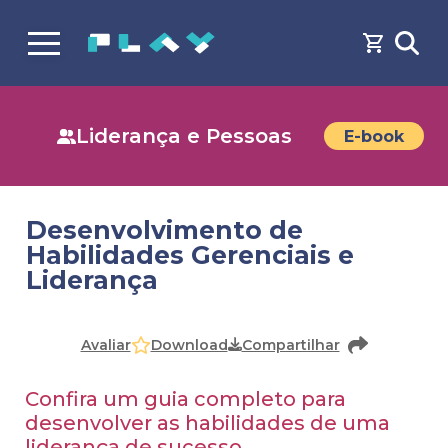
Liderança e Pessoas
E-book
Desenvolvimento de
Habilidades Gerenciais e
Liderança
Faça o
cadastro
ou
login
para acessar o conteúdo
Download
Avaliar
Compartilhar
Confira um guia completo para
desenvolver as habilidades de uma
liderança de sucesso