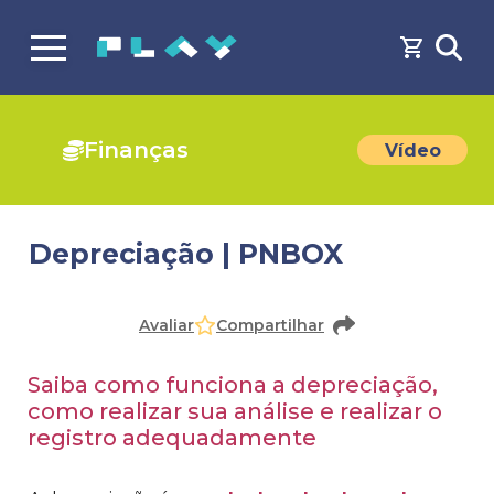
Finanças
Vídeo
Depreciação | PNBOX
Faça o
cadastro
ou
login
para acessar o conteúdo
Avaliar
Compartilhar
Saiba como funciona a depreciação,
como realizar sua análise e realizar o
registro adequadamente