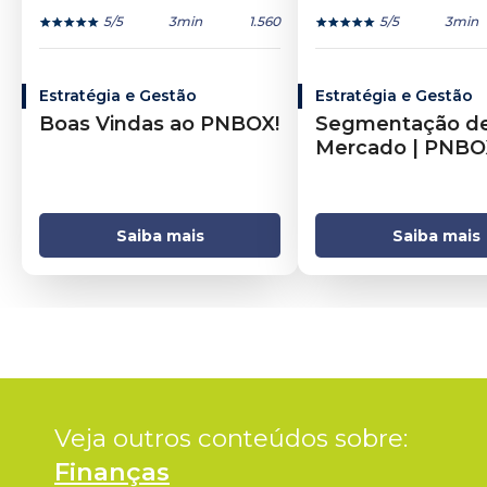
5
/5
3min
1.560
5
/5
3min
Estratégia e Gestão
Estratégia e Gestão
Boas Vindas ao PNBOX!
Segmentação d
Mercado | PNBO
Saiba mais
Saiba mais
Veja outros conteúdos sobre: 
Finanças