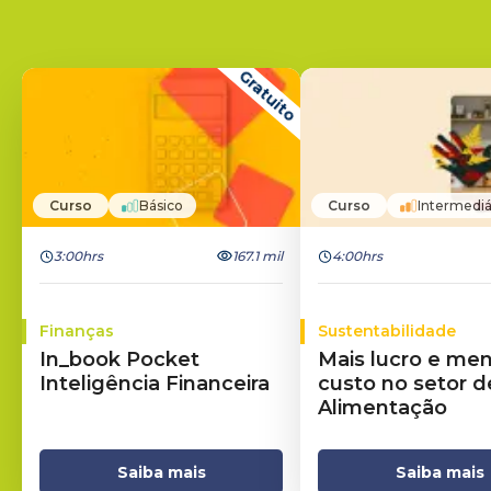
Gratuito
Curso
Básico
Curso
Intermediá
3:00hrs
167.1 mil
4:00hrs
Finanças
Sustentabilidade
In_book Pocket
Mais lucro e me
Inteligência Financeira
custo no setor d
Alimentação
Saiba mais
Saiba mais