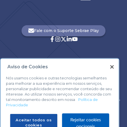
Fale com o Suporte Sebrae Play
Aviso de Cookies
Central de Atendimento:
0800 570 0800
Nós usamos cookies e outras tecnologias semelhantes
para melhorar a sua experiência em nossos serviços,
personalizar publicidade e recomendar conteúdo de seu
interesse. Ao utilizar nossos serviços, você concorda com
tal monitoramento descrito em nossa
Política de
Voltar ao topo
Privacidade
Fale com o Suporte Sebrae Play
Aceitar todos os
Rejeitar cookies
cookies
opcionais