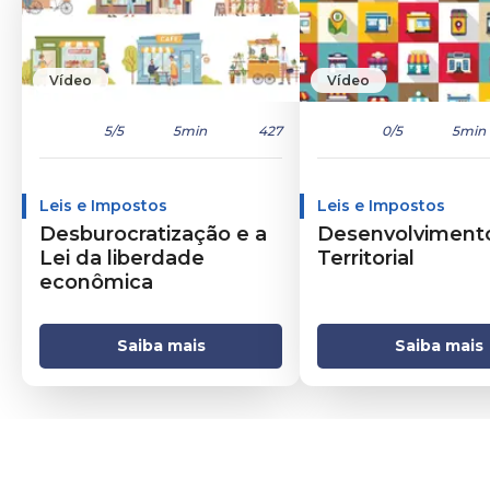
Vídeo
Vídeo
5
/5
5min
427
0
/5
5min
Leis e Impostos
Leis e Impostos
Desburocratização e a
Desenvolviment
Lei da liberdade
Territorial
econômica
Saiba mais
Saiba mais