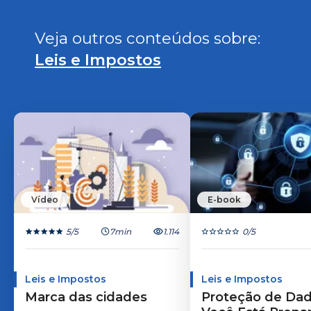
Veja outros conteúdos sobre: 
Leis e Impostos
Vídeo
E-book
5
/5
7min
1.114
0
/5
Leis e Impostos
Leis e Impostos
Marca das cidades
Proteção de Dad