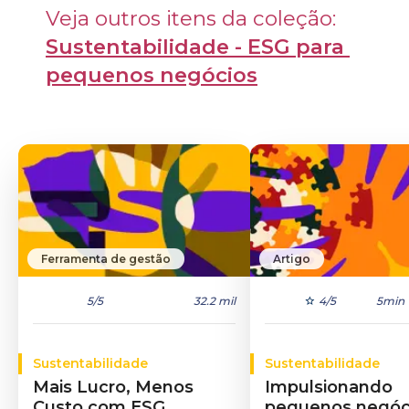
Veja outros itens da coleção: 
Sustentabilidade - ESG para 
pequenos negócios
Ferramenta de gestão
Artigo
5
/5
32.2 mil
4
/5
5min
Sustentabilidade
Sustentabilidade
Mais Lucro, Menos
Impulsionando
Custo com ESG
pequenos negóc