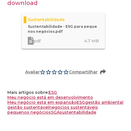
download
Sustentabilidade
Sustentabilidade - ESG para peque
nos negócios.pdf
pdf
4.7
MB
Avaliar
Compartilhar
Mais artigos sobre:
ESG
Meu negócio está em desenvolvimento
Meu negócio está em expansão
ESG
gestão ambiental
gestão sustentável
negócios sustentáveis
pequenos negócios
SGA
sustentabilidade