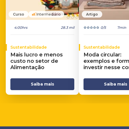
Curso
Intermediário
Artigo
4:00hrs
28.3 mil
0
/5
7min
Sustentabilidade
Sustentabilidade
Mais lucro e menos
Moda circular:
custo no setor de
exemplos e for
Alimentação
investir nesse c
Saiba mais
Saiba mais