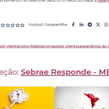
Atendimento no telefone 0800 570 0800 ou visite a
Agênc
Gostou? Compartilhe
r
om cliente
como fidelizar
conquistar clientes
experiência do c
eção: 
Sebrae Responde - M