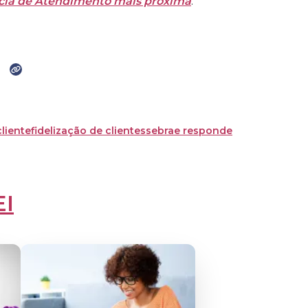
ia de Atendimento mais próxima
.
liente
fidelização de clientes
sebrae responde
EI