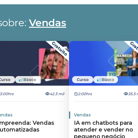
obre: 
Vendas
Gratuito
Grat
Curso
Básico
Curso
Básico
3:00hrs
42.3 mil
2:00hrs
35.5 
endas
Vendas
mpreenda: Vendas
IA em chatbots para
utomatizadas
atender e vender no
pequeno negócio