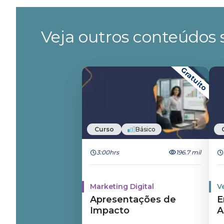
Veja outros conteúdos s
Gratuito
Curso
Básico
3:00hrs
196.7 mil
Marketing Digital
V
Apresentações de
E
Impacto
A