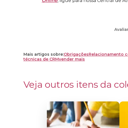
Online
, ligue para nossa Central de 
Avalia
Mais artigos sobre:
Obrigações
Relacionamento c
técnicas de CRM
vender mais
Veja outros itens da col