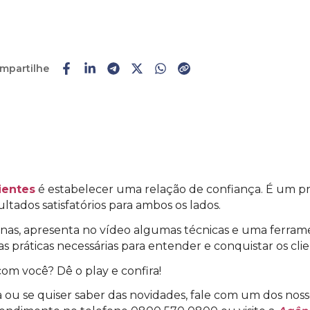
mpartilhe
Faça o
cadastro
ou
login
ientes
é estabelecer uma relação de confiança. É um p
tados satisfatórios para ambos os lados.
Minas, apresenta no vídeo algumas técnicas e uma ferram
as práticas necessárias para entender e conquistar os c
com você? Dê o play e confira!
ou se quiser saber das novidades, fale com um dos nosso