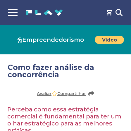
Empreendedorismo
Vídeo
Como fazer análise da
concorrência
Faça o
cadastro
ou
login
para acessar o conteúdo
Avaliar
Compartilhar
Perceba como essa estratégia
comercial é fundamental para ter um
olhar estratégico para as melhores
práticas