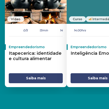
Vídeo
Curso
Intermediá
0
/5
13min
14
14:00hrs
Empreendedorismo
Empreendedorismo
Itapecerica: identidade
Inteligência Emo
e cultura alimentar
Saiba mais
Saiba mais