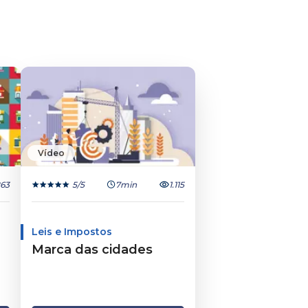
Vídeo
63
5
/5
7min
1.115
Leis e Impostos
Marca das cidades