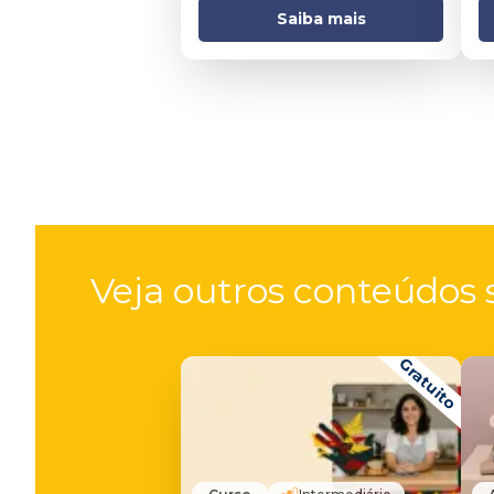
Saiba mais
Veja outros conteúdos s
Gratuito