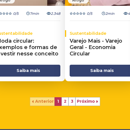
Artigo
Artigo
0
/5
7min
2.348
0
/5
2min
4
ustentabilidade
Sustentabilidade
oda circular:
Varejo Mais - Varejo
xemplos e formas de
Geral - Economia
nvestir nesse conceito
Circular
Saiba mais
Saiba mais
Anterior
1
2
3
Próximo