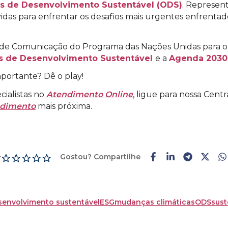
os de Desenvolvimento Sustentável (ODS)
. Represen
das para enfrentar os desafios mais urgentes enfrenta
ta de Comunicação do Programa das Nações Unidas para 
s de Desenvolvimento Sustentável
e a
Agenda 2030
portante? Dê o play!
ialistas no
Atendimento Online
, ligue para nossa Cen
ndimento
mais próxima.
Gostou? Compartilhe
r
senvolvimento sustentável
ESG
mudanças climáticas
ODS
sust