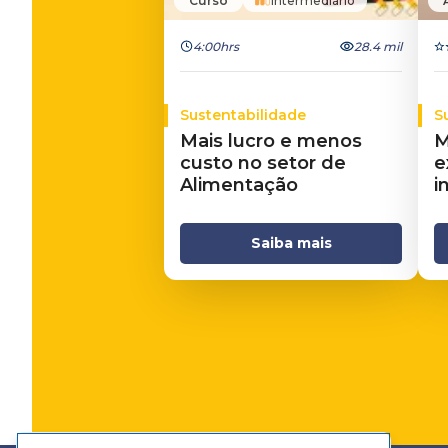
Curso
Intermediário
4:00hrs
28.4 mil
Sustentabilidade
S
Mais lucro e menos
M
custo no setor de
e
Alimentação
i
Saiba mais