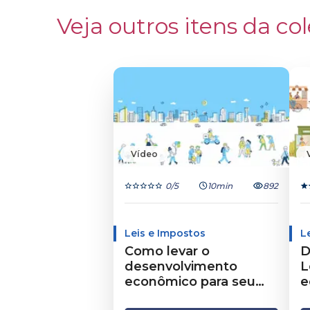
Veja outros itens da col
Vídeo
0
/5
10min
892
Leis e Impostos
L
Como levar o
D
desenvolvimento
L
econômico para seu
e
município