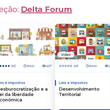
eção: 
Delta Forum
Vídeo
Vídeo
5
/5
5min
427
0
/5
5min
2
eis e Impostos
Leis e Impostos
esburocratização e a
Desenvolvimento
ei da liberdade
Territorial
conômica