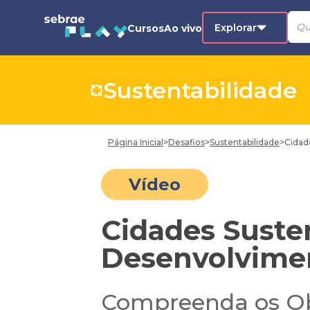
Explorar
Cursos
Ao vivo
Sustentabilidade
Página Inicial
>
Desafios
>
Sustentabilidade
>
Cidad
Vídeo
Cidades Susten
Desenvolvimen
Compreenda os Ob