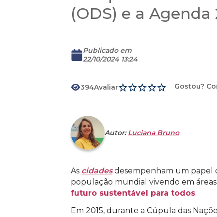
(ODS) e a Agenda
Publicado em
22/10/2024 13:24
Gostou? Co
394
Avaliar
Autor:
Luciana Bruno
As
cidades
desempenham um papel cr
população mundial vivendo em áreas u
futuro sustentável para todos
.
Em 2015, durante a Cúpula das Naçõe