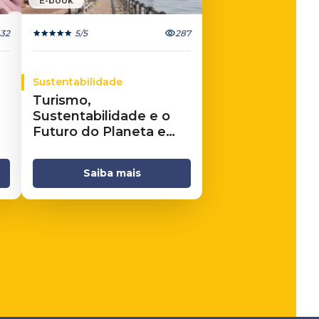
E-book
32
5
/5
287
Sustentabilidade
Turismo,
Sustentabilidade e o
Futuro do Planeta e
dos Negócios
Saiba mais