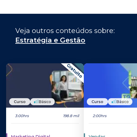
Veja outros conteúdos sobre: 
Estratégia e Gestão
Gratuito
Curso
Básico
Curso
Básico
3:00hrs
198.8 mil
2:00hrs
Marketing Digital
Vendas