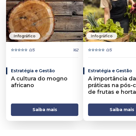
Infográfico
Infográfico
0
/5
162
0
/5
Estratégia e Gestão
Estratégia e Gestão
A cultura do mogno
A importância d
africano
práticas na pós-c
de frutas e horta
Saiba mais
Saiba mais