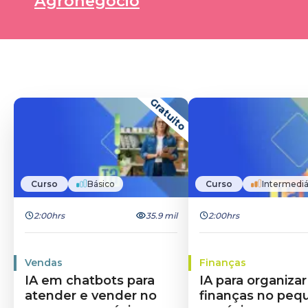
Agronegócio
Gratuito
Curso
Básico
Curso
Intermediá
2:00hrs
35.9 mil
2:00hrs
Vendas
Finanças
IA em chatbots para
IA para organizar
atender e vender no
finanças no peq