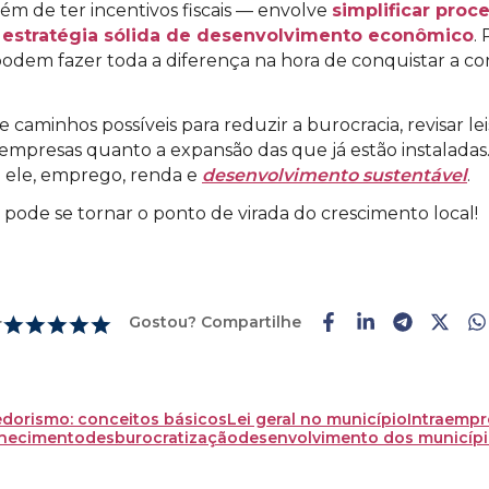
lém de ter incentivos fiscais — envolve
simplificar proc
a
estratégia sólida de desenvolvimento econômico
.
odem fazer toda a diferença na hora de conquistar a conf
e caminhos possíveis para reduzir a burocracia, revisar le
mpresas quanto a expansão das que já estão instaladas.
m ele, emprego, renda e
desenvolvimento sustentável
.
o pode se tornar o ponto de virada do crescimento local!
Gostou? Compartilhe
r
orismo: conceitos básicos
Lei geral no município
Intraempr
nhecimento
desburocratização
desenvolvimento dos municíp