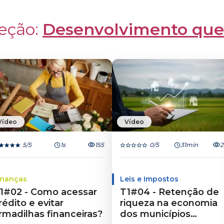
eção: 
Desenvolvimento que
Vídeo
Vídeo
5
/5
1s
155
0
/5
31min
2
inanças
Leis e Impostos
1#02 - Como acessar
T1#04 - Retenção de
rédito e evitar
riqueza na economia
rmadilhas financeiras?
dos municípios