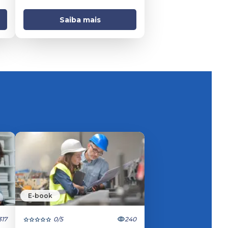
econômico municipal
Saiba mais
E-book
317
0
/5
240