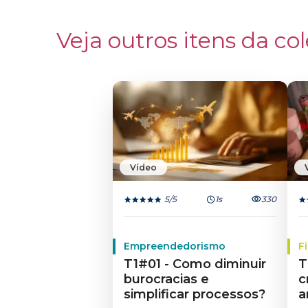
Veja outros itens da col
Vídeo
5
/5
1s
330
Empreendedorismo
F
T1#01 - Como diminuir
T
burocracias e
c
simplificar processos?
a