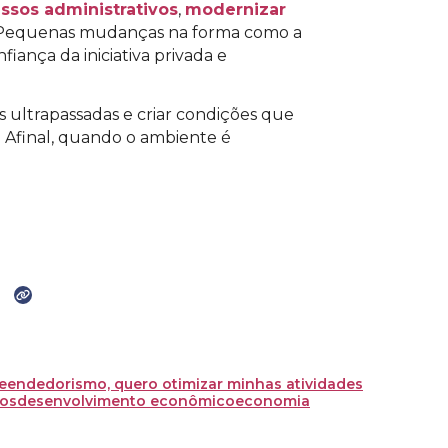
essos administrativos
,
modernizar
 Pequenas mudanças na forma como a
iança da iniciativa privada e
is ultrapassadas e criar condições que
 Afinal, quando o ambiente é
eendedorismo, quero otimizar minhas atividades
ios
desenvolvimento econômico
economia