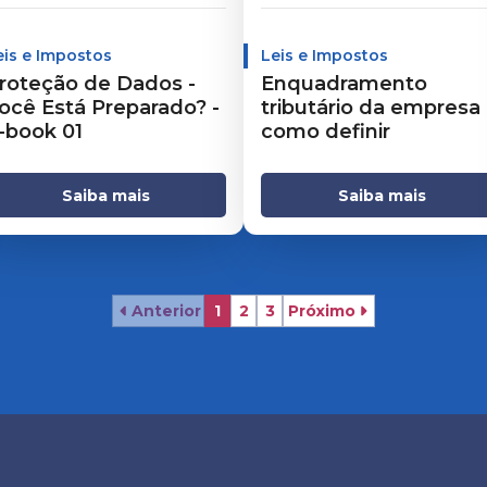
eis e Impostos
Leis e Impostos
roteção de Dados -
Enquadramento
ocê Está Preparado? -
tributário da empresa
-book 01
como definir
Saiba mais
Saiba mais
Anterior
1
2
3
Próximo