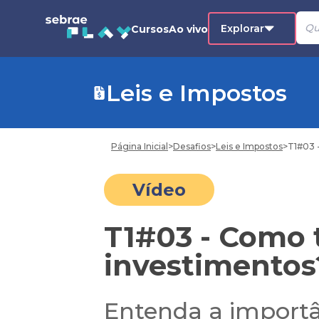
Explorar
Cursos
Ao vivo
Leis e Impostos
Página Inicial
>
Desafios
>
Leis e Impostos
>
T1#03 
Vídeo
T1#03 - Como 
investimentos
Entenda a importâ