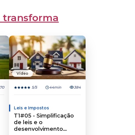
 transforma
Vídeo
70
5
/5
44min
384
Leis e Impostos
T1#05 - Simplificação
de leis e o
desenvolvimento