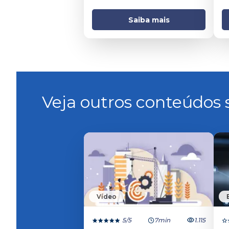
Saiba mais
Veja outros conteúdos s
Vídeo
5
/5
7min
1.115