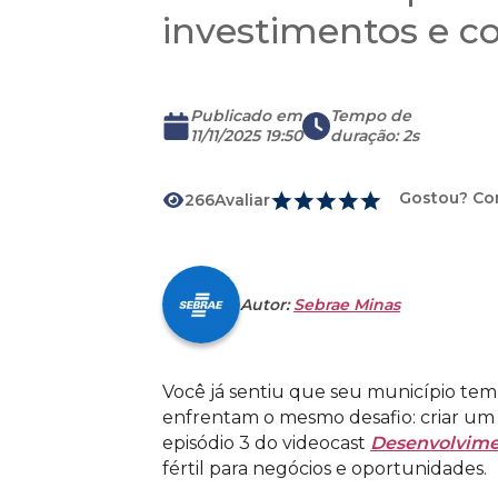
investimentos e co
Publicado em
Tempo de
11/11/2025 19:50
duração
:
2s
Gostou? Co
266
Avaliar
Autor:
Sebrae Minas
Você já sentiu que seu município tem 
enfrentam o mesmo desafio: criar u
episódio 3 do videocast
Desenvolvime
fértil para negócios e oportunidades.