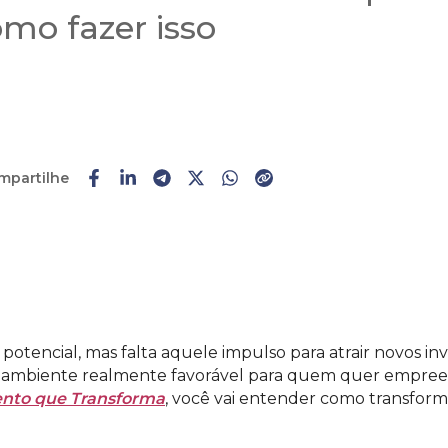
mo fazer isso
mpartilhe
Faça o
cadastro
ou
login
potencial, mas falta aquele impulso para atrair novos i
m ambiente realmente favorável para quem quer empree
nto que Transforma
, você vai entender como transfor