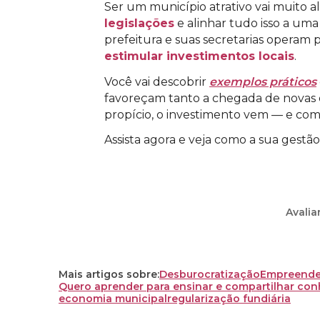
Ser um município atrativo vai muito a
legislações
e alinhar tudo isso a um
prefeitura e suas secretarias operam p
estimular investimentos locais
.
Você vai descobrir
exemplos práticos
favoreçam tanto a chegada de novas e
propício, o investimento vem — e co
Assista agora e veja como a sua gestã
Avalia
Mais artigos sobre:
Desburocratização
Empreended
Quero aprender para ensinar e compartilhar co
economia municipal
regularização fundiária