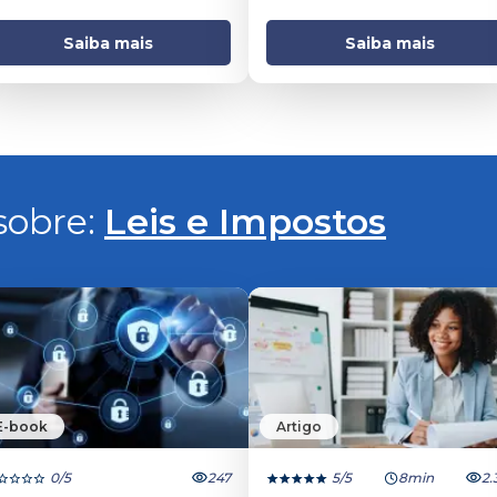
mineiros
Saiba mais
Saiba mais
obre: 
Leis e Impostos
E-book
Artigo
0
/5
247
5
/5
8min
2.