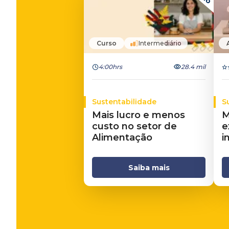
Curso
Intermediário
4:00hrs
28.4 mil
Sustentabilidade
S
Mais lucro e menos
M
custo no setor de
e
Alimentação
i
Saiba mais