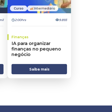
Curso
Intermediário
mil
2:00hrs
9.893
Finanças
IA para organizar
finanças no pequeno
negócio
Saiba mais