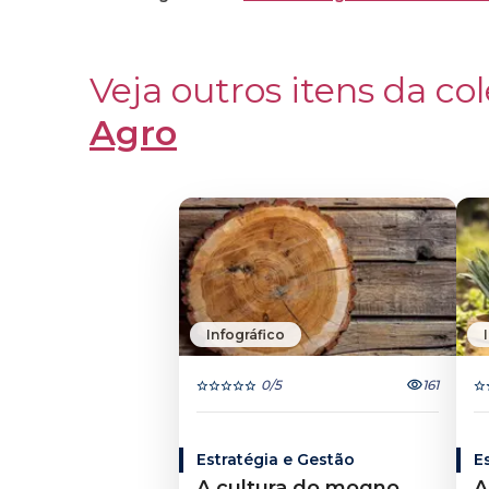
Veja outros itens da col
Agro
Infográfico
0
/5
161
Estratégia e Gestão
E
A cultura do mogno
A