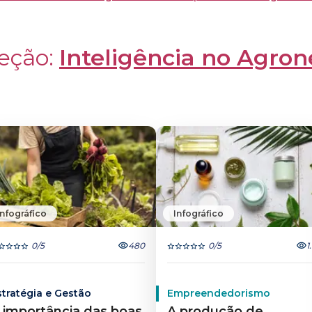
eção: 
Inteligência no Agron
Infográfico
Infográfico
0
/5
480
0
/5
1
stratégia e Gestão
Empreendedorismo
 importância das boas
A produção de