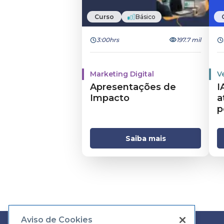
Curso
Básico
3:00hrs
197.7 mil
Marketing Digital
V
Apresentações de
I
Impacto
a
p
Saiba mais
Aviso de Cookies