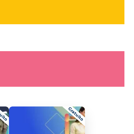
uito
Gratuito