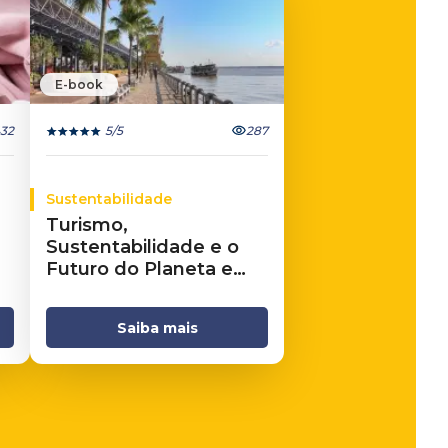
E-book
32
5
/5
287
Sustentabilidade
Turismo,
Sustentabilidade e o
Futuro do Planeta e
dos Negócios
Saiba mais