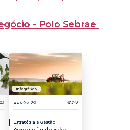
egócio - Polo Sebrae 
Infográfico
.113
0
/5
345
Estratégia e Gestão
Agregação de valor