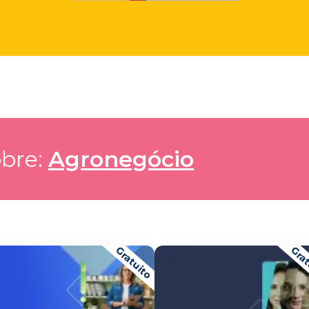
bre: 
Agronegócio
Gratuito
Grat