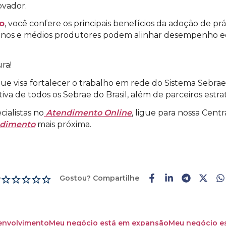
ovador.
o
, você confere os principais benefícios da adoção de pr
enos e médios produtores podem alinhar desempenho e
ra!
 que visa fortalecer o trabalho em rede do Sistema Sebr
ativa de todos os Sebrae do Brasil, além de parceiros estra
ialistas no
Atendimento Online
, ligue para nossa Cen
ndimento
mais próxima.
Gostou? Compartilhe
r
envolvimento
Meu negócio está em expansão
Meu negócio es