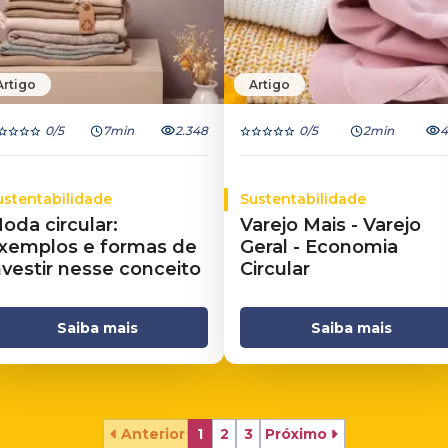
Artigo
Artigo
0
/5
7min
2.348
0
/5
2min
4
ustentabilidade
Sustentabilidade
oda circular:
Varejo Mais - Varejo
xemplos e formas de
Geral - Economia
nvestir nesse conceito
Circular
Saiba mais
Saiba mais
Anterior
1
2
3
Próximo