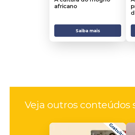
africano
p
d
Saiba mais
Veja outros conteúdos s
Gratuito