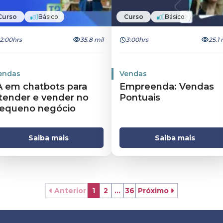
Curso
Básico
Curso
Básico
2:00hrs
35.8 mil
3:00hrs
25.1 
endas
Vendas
A em chatbots para
Empreenda: Vendas
tender e vender no
Pontuais
equeno negócio
Saiba mais
Saiba mais
Anterior
1
2
...
36
Próximo