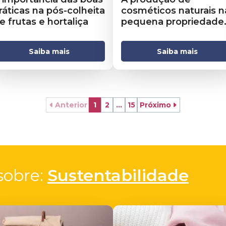
ráticas na pós-colheita
cosméticos naturais n
e frutas e hortaliça
pequena propriedade
rural
Saiba mais
Saiba mais
Anterior
1
2
...
15
Próximo
obre: 
Sustentabilidade