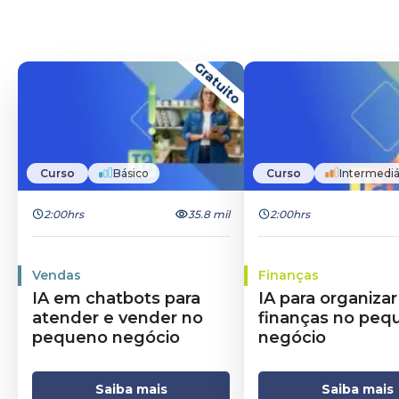
Gratuito
Curso
Básico
Curso
Intermediá
2:00hrs
35.8 mil
2:00hrs
Vendas
Finanças
IA em chatbots para
IA para organizar
atender e vender no
finanças no peq
pequeno negócio
negócio
Saiba mais
Saiba mais