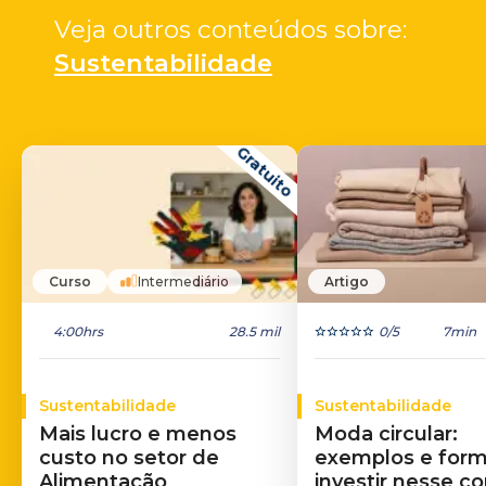
Veja outros conteúdos sobre: 
Sustentabilidade
Gratuito
Curso
Intermediário
Artigo
4:00hrs
28.5 mil
0
/5
7min
Sustentabilidade
Sustentabilidade
Mais lucro e menos
Moda circular:
custo no setor de
exemplos e for
Alimentação
investir nesse c