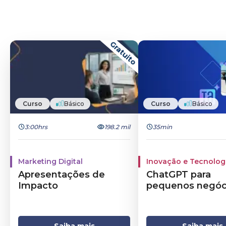
Gratuito
Curso
Básico
Curso
Básico
3:00hrs
198.2 mil
35min
Marketing Digital
Inovação e Tecnolog
Apresentações de
ChatGPT para
Impacto
pequenos negóc