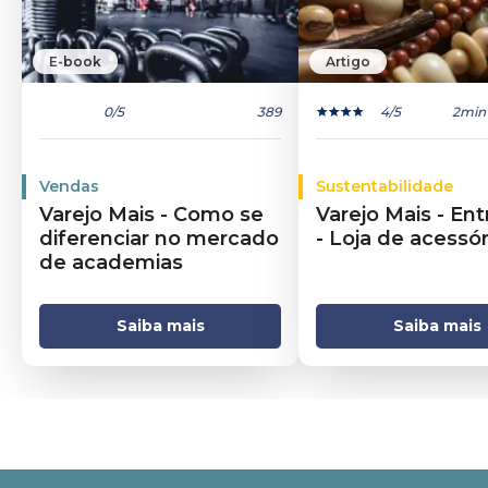
E-book
Artigo
0
/5
389
4
/5
2min
Vendas
Sustentabilidade
Varejo Mais - Como se
Varejo Mais - Ent
diferenciar no mercado
- Loja de acessór
de academias
Saiba mais
Saiba mais