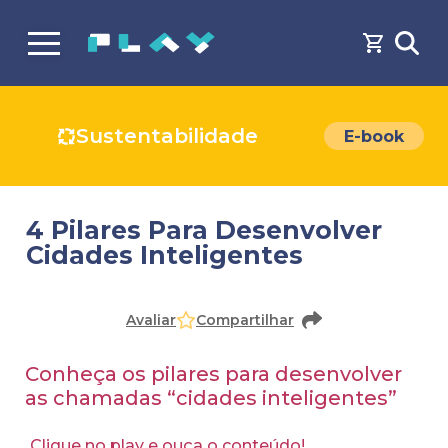
Sustentabilidade
E-book
4 Pilares Para Desenvolver
Cidades Inteligentes
Faça o
cadastro
ou
login
para acessar o conteúdo
Avaliar
Compartilhar
Conheça os pilares para desenvolver
as chamadas “cidades inteligentes”
Clique no play e ouça o conteúdo!