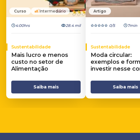
Curso
Intermediário
Artigo
4:00hrs
28.4 mil
0
/5
7min
Sustentabilidade
Sustentabilidade
Mais lucro e menos
Moda circular:
custo no setor de
exemplos e for
Alimentação
investir nesse c
Saiba mais
Saiba mais