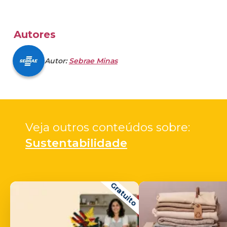
Autores
Autor:
Sebrae Minas
Veja outros conteúdos sobre: 
Sustentabilidade
Gratuito