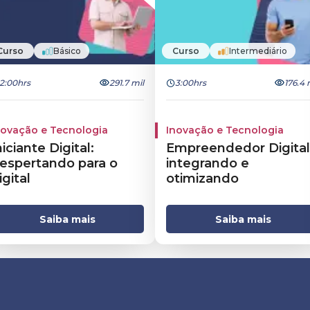
Curso
Básico
Curso
Intermediário
2:00hrs
291.7 mil
3:00hrs
176.4 
novação e Tecnologia
Inovação e Tecnologia
niciante Digital:
Empreendedor Digital
espertando para o
integrando e
igital
otimizando
Saiba mais
Saiba mais