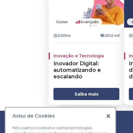
Curso
Avançado
3:00hrs
351.5 mil
Inovação e Tecnologia
I
Inovador Digital:
I
automatizando e
d
escalando
d
Saiba mais
Aviso de Cookies
Nós usamos cookies e outras tecnologias