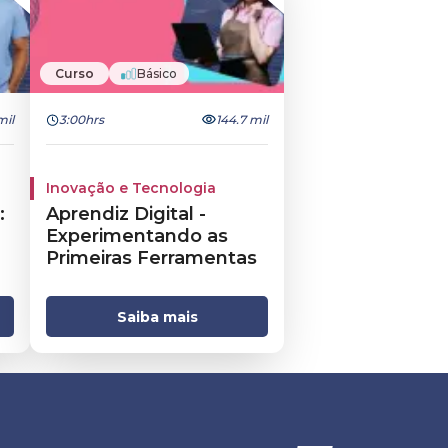
Curso
Básico
mil
3:00hrs
144.7 mil
Inovação e Tecnologia
:
Aprendiz Digital -
Experimentando as
Primeiras Ferramentas
Saiba mais