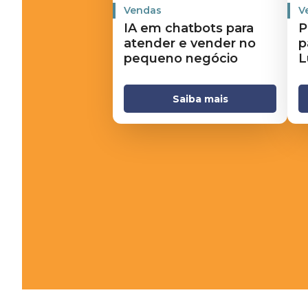
Vendas
V
IA em chatbots para
P
atender e vender no
p
pequeno negócio
L
Saiba mais