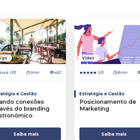
tigo
Vídeo
0
/5
1min
452
5
/5
8min
ratégia e Gestão
Estratégia e Gestão
iando conexões
Posicionamento de
ravés do branding
Marketing
stronômico
Saiba mais
Saiba mais