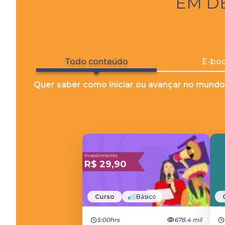
EM D
Todo conteúdo
E-bo
Quer saber como iniciar ou avançar no mundo
Investimento
R$
29,90
Curso
Básico
5:00hrs
678.4 mil