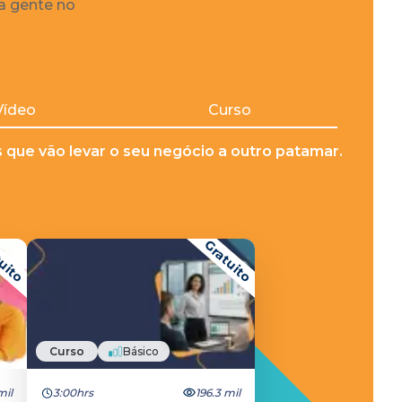
 a gente no
Vídeo
Curso
que vão levar o seu negócio a outro patamar.
uito
Gratuito
Curso
Básico
mil
3:00hrs
196.3 mil