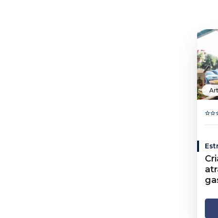
Ar
Est
Cr
at
ga