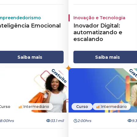
mpreendedorismo
Inovação e Tecnologia
nteligência Emocional
Inovador Digital:
automatizando e
escalando
Saiba mais
Saiba mais
Gratuito
Grat
Curso
Intermediário
Curso
Intermediário
8:00hrs
33.1 mil
2:00hrs
9.