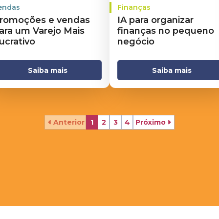
endas
Finanças
romoções e vendas
IA para organizar
ara um Varejo Mais
finanças no pequeno
ucrativo
negócio
Saiba mais
Saiba mais
Anterior
1
2
3
4
Próximo