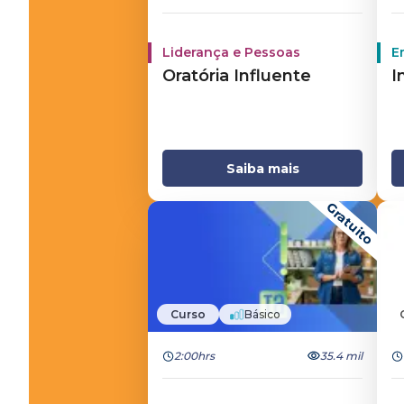
Liderança e Pessoas
E
Oratória Influente
I
Saiba mais
Gratuito
Curso
Básico
2:00hrs
35.4 mil