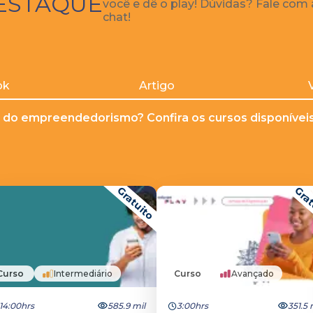
ESTAQUE
você e dê o play! Dúvidas? Fale com
chat!
ok
Artigo
 do empreendedorismo? Confira os cursos disponíveis 
Gratuito
Grat
Curso
Intermediário
Curso
Avançado
14:00hrs
585.9 mil
3:00hrs
351.5 