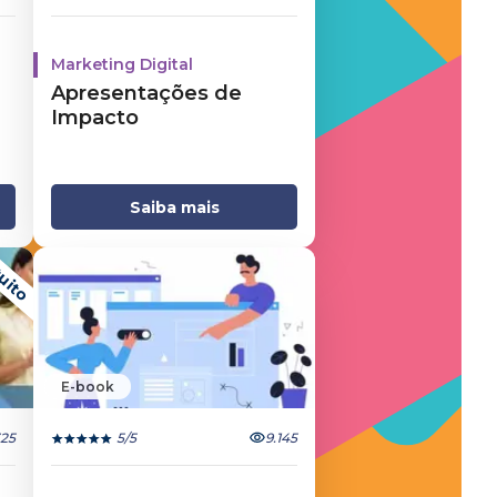
Marketing Digital
Apresentações de
Impacto
Saiba mais
uito
E-book
325
5
/5
9.145