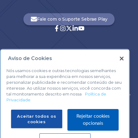
Fale com o Suporte Sebrae Play
Aviso de Cookies
Central de Atendimento:
0800 570 0800
Nós usamos cookies e outras tecnologias semelhantes
para melhorar a sua experiência em nossos serviços,
personalizar publicidade e recomendar conteúdo de seu
interesse. Ao utilizar nossos serviços, você concorda com
tal monitoramento descrito em nossa
Política de
Voltar ao topo
Privacidade
Fale com o Suporte Sebrae Play
Aceitar todos os
Rejeitar cookies
cookies
opcionais