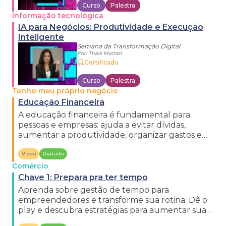
Curso
Palestra
Informação tecnológica
IA para Negócios: Produtividade e Execução
Inteligente
Semana da Transformação Digital
Por:
Thaís Martan
Certificado
Curso
Palestra
Tenho meu próprio negócio
Educação Financeira
A educação financeira é fundamental para
pessoas e empresas: ajuda a evitar dívidas,
aumentar a produtividade, organizar gastos e
conquistar sonhos.
Vídeo
Gratuito
Comércio
Chave 1: Prepara pra ter tempo
Aprenda sobre gestão de tempo para
empreendedores e transforme sua rotina. Dê o
play e descubra estratégias para aumentar sua
produtividade!