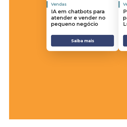
Vendas
V
IA em chatbots para
P
atender e vender no
p
pequeno negócio
L
Saiba mais