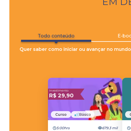
EM D
Todo conteúdo
E-bo
Quer saber como iniciar ou avançar no mundo
Investimento
R$
29,90
Curso
Básico
5:00hrs
679.3 mil