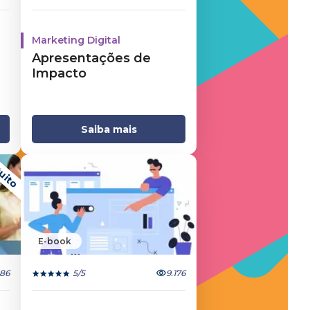
Marketing Digital
Apresentações de
Impacto
Saiba mais
uito
E-book
886
5
/5
9.176