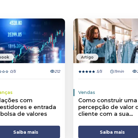
book
Artigo
0
/5
212
5
/5
11min
anças
Vendas
lações com
Como construir uma
vestidores e entrada
percepção de valor 
 bolsa de valores
cliente com a sua
marca
Saiba mais
Saiba mais