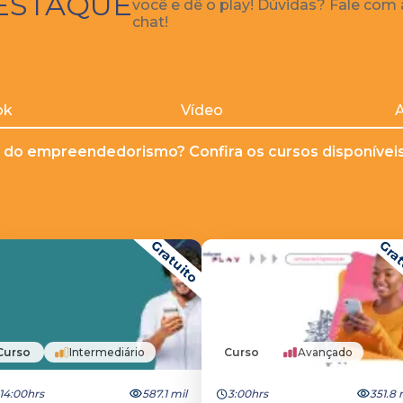
ESTAQUE
você e dê o play! Dúvidas? Fale com
chat!
ok
Vídeo
A
 do empreendedorismo? Confira os cursos disponíveis 
Gratuito
Grat
Curso
Intermediário
Curso
Avançado
14:00hrs
587.1 mil
3:00hrs
351.8 