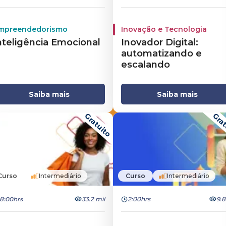
mpreendedorismo
Inovação e Tecnologia
nteligência Emocional
Inovador Digital:
automatizando e
escalando
Saiba mais
Saiba mais
Gratuito
Grat
Curso
Intermediário
Curso
Intermediário
8:00hrs
33.2 mil
2:00hrs
9.