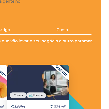
 a gente no
rtigo
Curso
que vão levar o seu negócio a outro patamar.
uito
Gratuito
Curso
Básico
mil
3:00hrs
197.6 mil