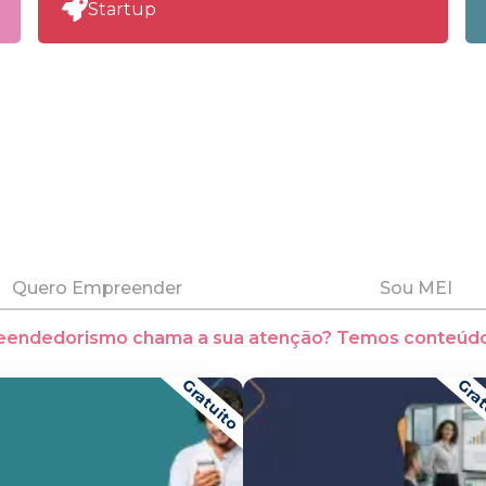
Startup
Quero Empreender
Sou MEI
eendedorismo chama a sua atenção? Temos conteúdo
Gratuito
Grat