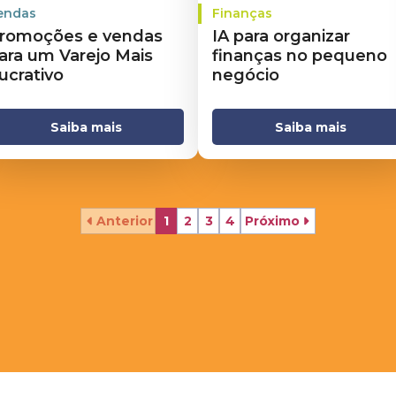
endas
Finanças
romoções e vendas
IA para organizar
ara um Varejo Mais
finanças no pequeno
ucrativo
negócio
Saiba mais
Saiba mais
Anterior
1
2
3
4
Próximo