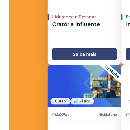
Liderança e Pessoas
E
Oratória Influente
I
Saiba mais
Gratuito
Curso
Básico
2:00hrs
35.8 mil