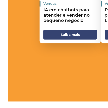
Vendas
V
IA em chatbots para
P
atender e vender no
p
pequeno negócio
L
Saiba mais