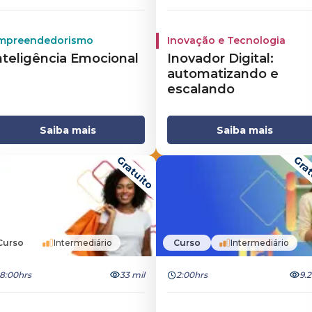
mpreendedorismo
Inovação e Tecnologia
nteligência Emocional
Inovador Digital:
automatizando e
escalando
Saiba mais
Saiba mais
Gratuito
Grat
Curso
Intermediário
Curso
Intermediário
8:00hrs
33 mil
2:00hrs
9.