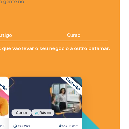
 a gente no
rtigo
Curso
que vão levar o seu negócio a outro patamar.
uito
Gratuito
Curso
Básico
mil
3:00hrs
196.2 mil