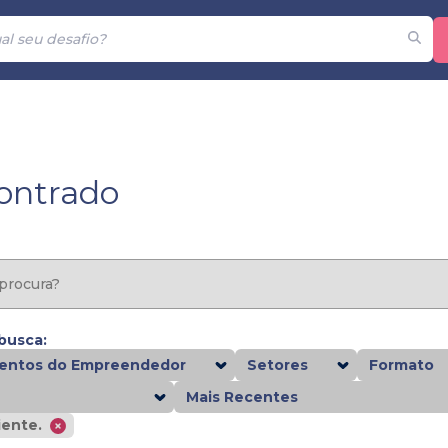
contrado
 busca:
ntos do Empreendedor
Setores
Formato
Mais Recentes
iente.