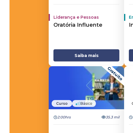
Liderança e Pessoas
E
Oratória Influente
I
Saiba mais
Gratuito
Curso
Básico
2:00hrs
35.3 mil