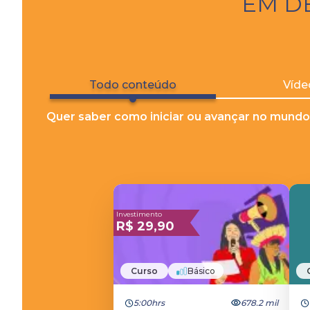
EM D
Todo conteúdo
Víde
Quer saber como iniciar ou avançar no mundo
Investimento
R$
29,90
Curso
Básico
5:00hrs
678.2 mil