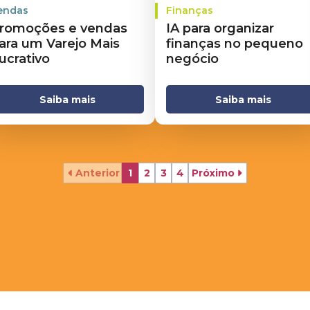
endas
Finanças
romoções e vendas
IA para organizar
ara um Varejo Mais
finanças no pequeno
ucrativo
negócio
Saiba mais
Saiba mais
Anterior
1
2
3
4
Próximo