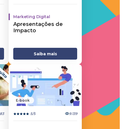
Marketing Digital
Apresentações de
Impacto
Saiba mais
uito
E-book
283
5
/5
9.139