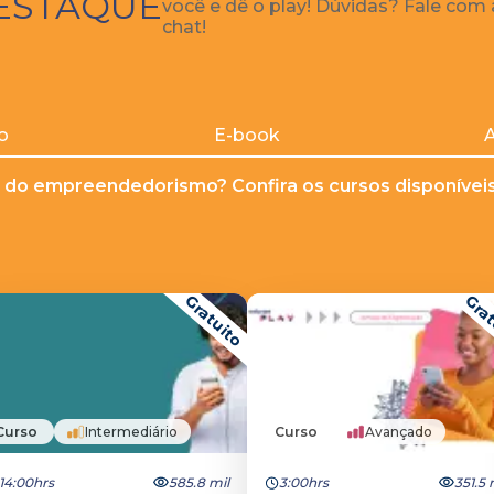
ESTAQUE
você e dê o play! Dúvidas? Fale com
chat!
o
E-book
A
 do empreendedorismo? Confira os cursos disponíveis 
Gratuito
Grat
Curso
Intermediário
Curso
Avançado
14:00hrs
585.8 mil
3:00hrs
351.5 